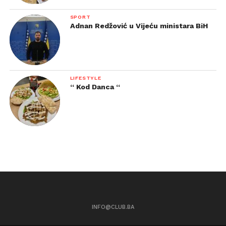
SPORT
Adnan Redžović u Vijeću ministara BiH
LIFESTYLE
“ Kod Danca “
INFO@CLUB.BA