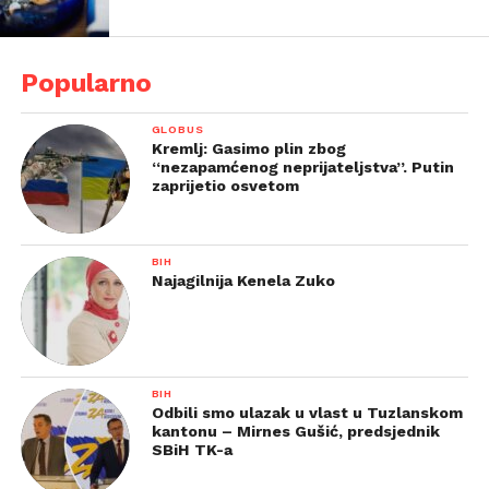
Popularno
GLOBUS
Kremlj: Gasimo plin zbog
“nezapamćenog neprijateljstva”. Putin
zaprijetio osvetom
BIH
Najagilnija Kenela Zuko
BIH
Odbili smo ulazak u vlast u Tuzlanskom
kantonu – Mirnes Gušić, predsjednik
SBiH TK-a