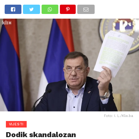
Foto: I. L./Klix.ba
VIJESTI
Dodik skandalozan