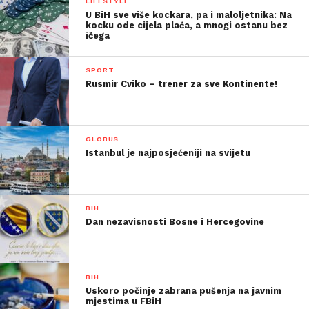
LIFESTYLE
U BiH sve više kockara, pa i maloljetnika: Na
kocku ode cijela plaća, a mnogi ostanu bez
ičega
SPORT
Rusmir Cviko – trener za sve Kontinente!
GLOBUS
Istanbul je najposjećeniji na svijetu
BIH
Dan nezavisnosti Bosne i Hercegovine
BIH
Uskoro počinje zabrana pušenja na javnim
mjestima u FBiH