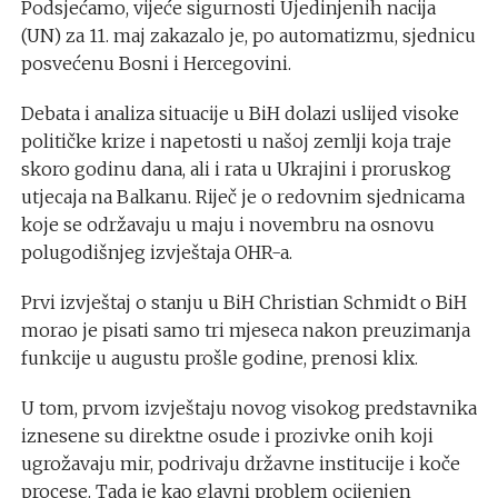
Podsjećamo, vijeće sigurnosti Ujedinjenih nacija
(UN) za 11. maj zakazalo je, po automatizmu, sjednicu
posvećenu Bosni i Hercegovini.
Debata i analiza situacije u BiH dolazi uslijed visoke
političke krize i napetosti u našoj zemlji koja traje
skoro godinu dana, ali i rata u Ukrajini i proruskog
utjecaja na Balkanu. Riječ je o redovnim sjednicama
koje se održavaju u maju i novembru na osnovu
polugodišnjeg izvještaja OHR-a.
Prvi izvještaj o stanju u BiH Christian Schmidt o BiH
morao je pisati samo tri mjeseca nakon preuzimanja
funkcije u augustu prošle godine, prenosi klix.
U tom, prvom izvještaju novog visokog predstavnika
iznesene su direktne osude i prozivke onih koji
ugrožavaju mir, podrivaju državne institucije i koče
procese. Tada je kao glavni problem ocijenjen