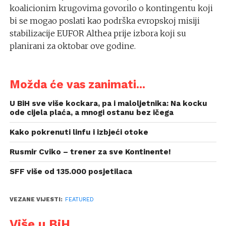
koalicionim krugovima govorilo o kontingentu koji
bi se mogao poslati kao podrška evropskoj misiji
stabilizacije EUFOR Althea prije izbora koji su
planirani za oktobar ove godine.
Možda će vas zanimati...
U BiH sve više kockara, pa i maloljetnika: Na kocku
ode cijela plaća, a mnogi ostanu bez ičega
Kako pokrenuti linfu i izbjeći otoke
Rusmir Cviko – trener za sve Kontinente!
SFF više od 135.000 posjetilaca
VEZANE VIJESTI:
FEATURED
Više u BiH