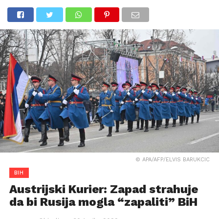
© APA/AFP/ELVIS BARUKCIC
BIH
Austrijski Kurier: Zapad strahuje
da bi Rusija mogla “zapaliti” BiH