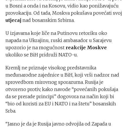
u Bosni a onda i na Kosovu, vidio kao ponižavajuću
provokaciju. Od tada, Moskva pokušava povećati svoj
utjecaj
nad bosanskim Srbima.
U izjavama koje liče na Putinovu retoriku oko
napada na Ukrajinu, ruski ambasador u Sarajevu
upozorio je na mogućnost
reakcije Moskve
ukoliko se BiH pridruži NATO-u.
Kremlj ne priznaje visokog predstavnika
međunarodne zajednice u BiH, koji vrši nadzor nad
sprovedbom mirovnog sporazuma. Rusija je
otvoreno protiv, kako navode “povećanih pokušaja
da se prerade principi” dogovora na način koji bi
“bio od koristi za EU i NATO i na štetu” bosanskih
Srba.
“Jasno je da je Rusija javno odvojila od Zapada u