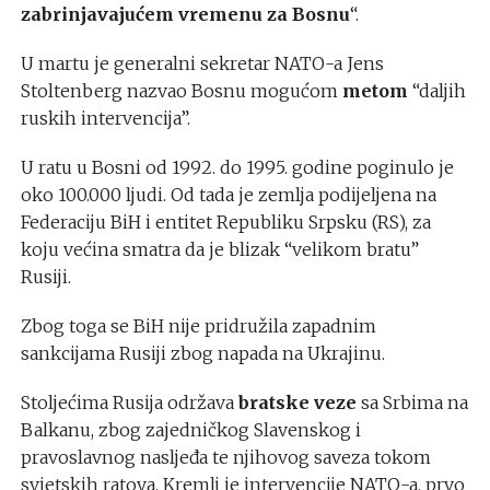
zabrinjavajućem vremenu za Bosnu
“.
U martu je generalni sekretar NATO-a Jens
Stoltenberg nazvao Bosnu mogućom
metom
“daljih
ruskih intervencija”.
U ratu u Bosni od 1992. do 1995. godine poginulo je
oko 100.000 ljudi. Od tada je zemlja podijeljena na
Federaciju BiH i entitet Republiku Srpsku (RS), za
koju većina smatra da je blizak “velikom bratu”
Rusiji.
Zbog toga se BiH nije pridružila zapadnim
sankcijama Rusiji zbog napada na Ukrajinu.
Stoljećima Rusija održava
bratske veze
sa Srbima na
Balkanu, zbog zajedničkog Slavenskog i
pravoslavnog nasljeđa te njihovog saveza tokom
svjetskih ratova. Kremlj je intervencije NATO-a, prvo