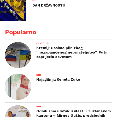
BIH
DAN DRŽAVNOSTI!
Popularno
GLOBUS
Kremlj: Gasimo plin zbog
“nezapamćenog neprijateljstva”. Putin
zaprijetio osvetom
BIH
Najagilnija Kenela Zuko
BIH
Odbili smo ulazak u vlast u Tuzlanskom
kantonu – Mirnes Gušić, predsjednik