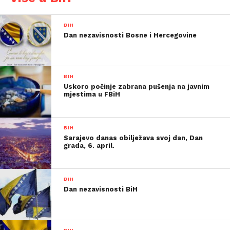
BIH
Dan nezavisnosti Bosne i Hercegovine
BIH
Uskoro počinje zabrana pušenja na javnim
mjestima u FBiH
BIH
Sarajevo danas obilježava svoj dan, Dan
grada, 6. april.
BIH
Dan nezavisnosti BiH