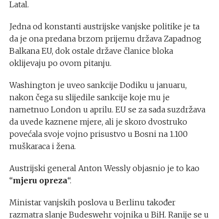
Latal.
Jedna od konstanti austrijske vanjske politike je ta
da je ona predana brzom prijemu država Zapadnog
Balkana EU, dok ostale države članice bloka
oklijevaju po ovom pitanju.
Washington je uveo sankcije Dodiku u januaru,
nakon čega su slijedile sankcije koje mu je
nametnuo London u aprilu. EU se za sada suzdržava
da uvede kaznene mjere, ali je skoro dvostruko
povećala svoje vojno prisustvo u Bosni na 1.100
muškaraca i žena.
Austrijski general Anton Wessly objasnio je to kao
“
mjeru opreza
“.
Ministar vanjskih poslova u Berlinu također
razmatra slanje Budeswehr vojnika u BiH. Ranije se u