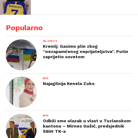
Popularno
GLOBUS
Kremlj: Gasimo plin zbog
“nezapamćenog neprijateljstva”. Putin
zaprijetio osvetom
BIH
Najagilnija Kenela Zuko
BIH
Odbili smo ulazak u vlast u Tuzlanskom
kantonu – Mirnes Gušić, predsjednik
SBiH TK-a