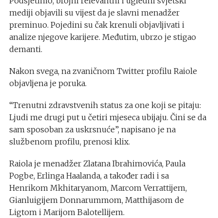
Podsjetimo, brojni relevantni i ugledni svjetski
mediji objavili su vijest da je slavni menadžer
preminuo. Pojedini su čak krenuli objavljivati i
analize njegove karijere. Međutim, ubrzo je stigao
demanti.
Nakon svega, na zvaničnom Twitter profilu Raiole
objavljena je poruka.
“Trenutni zdravstvenih status za one koji se pitaju:
Ljudi me drugi put u četiri mjeseca ubijaju. Čini se da
sam sposoban za uskrsnuće”, napisano je na
službenom profilu, prenosi klix.
Raiola je menadžer Zlatana Ibrahimovića, Paula
Pogbe, Erlinga Haalanda, a također radi i sa
Henrikom Mkhitaryanom, Marcom Verrattijem,
Gianluigijem Donnarummom, Matthijasom de
Ligtom i Marijom Balotellijem.