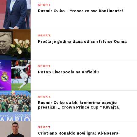
SPORT
Rusmir Cviko – trener za sve Kontinente!
SPORT
Prošla je godina dana od smrti Ivice Osima
SPORT
Potop Liverpoola na Anfieldu
SPORT
Rusmir Cviko sa bh. trenerima osvojio
prestižni ,, Crown Prince Cup ” Kuvajta
SPORT
Cristiano Ronaldo novi igrač Al-Nassra!