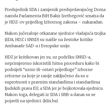
Predsjednik SDA i zamjenik predsjedavajućeg Doma
naroda Parlamenta BiH Bakir Izetbegović smatra da
je HDZ-ov prijedlog Izbornog zakona – nakaradan.
Nakon jučerašnje otkazane sjednice vladajuća trojka
(SDA, HDZ i SNSD) su naišle na žestoke kritike
Ambasade SAD-a i Evropske unije.
HDZ je kritikovan jer su, uz podršku SNSD-a,
neprimjereno iskoristili hitnu proceduru kako bi
podnijeli “uzmi-ili-ostavi prijedloge” izborne
reforme za koje je ranije zaključeno da su u
suprotnosti s pravnim standardima i standardima
ljudskih prava EU, a SDA jer je bojkotovala sjednicu.
Nakon toga, delegati iz SDA i SBB-a danas su se
pojavili na sjednici. (klix.ba)