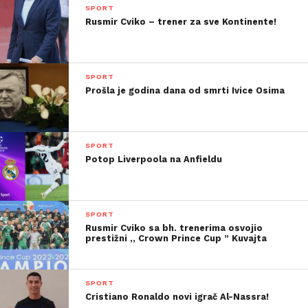
SPORT
Rusmir Cviko – trener za sve Kontinente!
SPORT
Prošla je godina dana od smrti Ivice Osima
SPORT
Potop Liverpoola na Anfieldu
SPORT
Rusmir Cviko sa bh. trenerima osvojio
prestižni ,, Crown Prince Cup ” Kuvajta
SPORT
Cristiano Ronaldo novi igrač Al-Nassra!