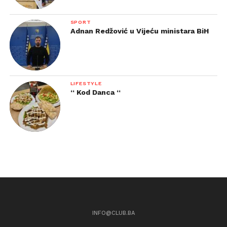
SPORT
Adnan Redžović u Vijeću ministara BiH
LIFESTYLE
“ Kod Danca “
INFO@CLUB.BA