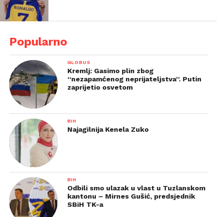
Popularno
GLOBUS
Kremlj: Gasimo plin zbog
“nezapamćenog neprijateljstva”. Putin
zaprijetio osvetom
BIH
Najagilnija Kenela Zuko
BIH
Odbili smo ulazak u vlast u Tuzlanskom
kantonu – Mirnes Gušić, predsjednik
SBiH TK-a