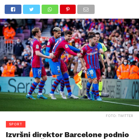
FOTO: TWITTER
SPORT
Izvršni direktor Barcelone podnio