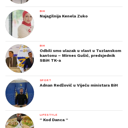
BIH
Najagilnija Kenela Zuko
BIH
Odbili smo ulazak u vlast u Tuzlanskom
kantonu – Mirnes Gušić, predsjednik
SBiH TK-a
SPORT
Adnan Redžović u Vijeću ministara BiH
LIFESTYLE
“ Kod Danca “