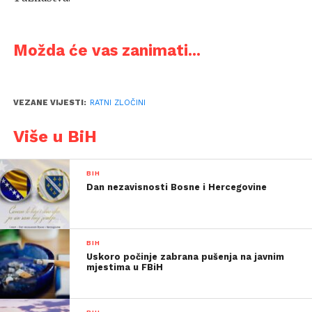
Možda će vas zanimati...
VEZANE VIJESTI:
RATNI ZLOČINI
Više u BiH
BIH
Dan nezavisnosti Bosne i Hercegovine
BIH
Uskoro počinje zabrana pušenja na javnim
mjestima u FBiH