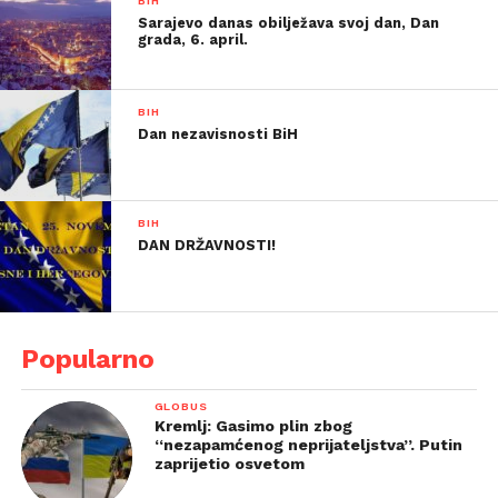
BIH
Sarajevo danas obilježava svoj dan, Dan
grada, 6. april.
BIH
Dan nezavisnosti BiH
BIH
DAN DRŽAVNOSTI!
Popularno
GLOBUS
Kremlj: Gasimo plin zbog
“nezapamćenog neprijateljstva”. Putin
zaprijetio osvetom