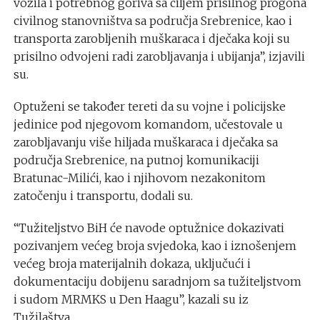
vozila i potrebnog goriva sa ciljem prisilnog progona
civilnog stanovništva sa područja Srebrenice, kao i
transporta zarobljenih muškaraca i dječaka koji su
prisilno odvojeni radi zarobljavanja i ubijanja”, izjavili
su.
Optuženi se također tereti da su vojne i policijske
jedinice pod njegovom komandom, učestovale u
zarobljavanju više hiljada muškaraca i dječaka sa
područja Srebrenice, na putnoj komunikaciji
Bratunac-Milići, kao i njihovom nezakonitom
zatočenju i transportu, dodali su.
“Tužiteljstvo BiH će navode optužnice dokazivati
pozivanjem većeg broja svjedoka, kao i iznošenjem
većeg broja materijalnih dokaza, uključući i
dokumentaciju dobijenu saradnjom sa tužiteljstvom
i sudom MRMKS u Den Haagu”, kazali su iz
Tužilaštva.