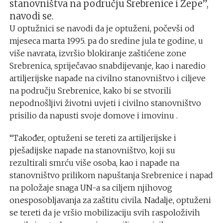
stanovništva na području Srebrenice i Žepe”,
navodi se.
U optužnici se navodi da je optuženi, počevši od
mjeseca marta 1995. pa do sredine jula te godine, u
više navrata, izvršio blokiranje zaštićene zone
Srebrenica, spriječavao snabdijevanje, kao i naredio
artiljerijske napade na civilno stanovništvo i ciljeve
na području Srebrenice, kako bi se stvorili
nepodnošljivi životni uvjeti i civilno stanovništvo
prisilio da napusti svoje domove i imovinu .
“Također, optuženi se tereti za artiljerijske i
pješadijske napade na stanovništvo, koji su
rezultirali smrću više osoba, kao i napade na
stanovništvo prilikom napuštanja Srebrenice i napad
na položaje snaga UN-a sa ciljem njihovog
onesposobljavanja za zaštitu civila. Nadalje, optuženi
se tereti da je vršio mobilizaciju svih raspoloživih