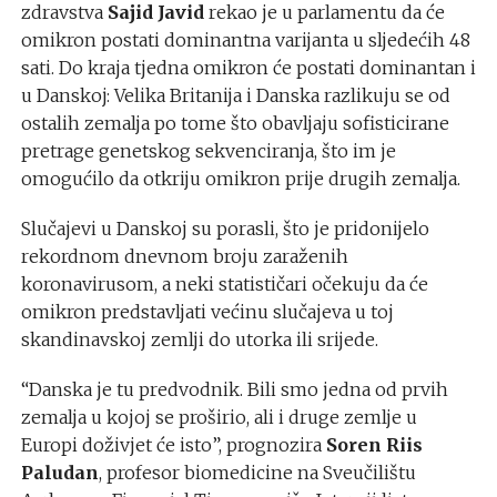
zdravstva
Sajid Javid
rekao je u parlamentu da će
omikron postati dominantna varijanta u sljedećih 48
sati. Do kraja tjedna omikron će postati dominantan i
u Danskoj: Velika Britanija i Danska razlikuju se od
ostalih zemalja po tome što obavljaju sofisticirane
pretrage genetskog sekvenciranja, što im je
omogućilo da otkriju omikron prije drugih zemalja.
Slučajevi u Danskoj su porasli, što je pridonijelo
rekordnom dnevnom broju zaraženih
koronavirusom, a neki statističari očekuju da će
omikron predstavljati većinu slučajeva u toj
skandinavskoj zemlji do utorka ili srijede.
“Danska je tu predvodnik. Bili smo jedna od prvih
zemalja u kojoj se proširio, ali i druge zemlje u
Europi doživjet će isto”, prognozira
Soren Riis
Paludan
, profesor biomedicine na Sveučilištu