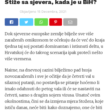
Stiže sa sjevera, kada je u BiH?
Objavljeno
15 Decembra, 2021
Dok sjeverne europske zemlje bilježe sve više
zaraženih omikronom te očekuju da će već do kraja
tjedna taj soj postati dominantan i istisnuti deltu, u
Hrvatskoj će do takvog scenarija ipak proteći nešto
više vremena.
Naime, na dnevnoj razini bilježimo pad broja
novozaraženih i sve je očitije da je četvrti val u
silaznoj putanji, no postavlja se pitanje hoćemo li
imalo odahnuti do petog vala ili će se nastaviti na
četvrti, samo s drugim sojem virusa. Unatoč ovim
okolnostima, čini se da izmjena mjera Stožera, koje
ističu danas, neće biti: kako doznajemo, one će biti