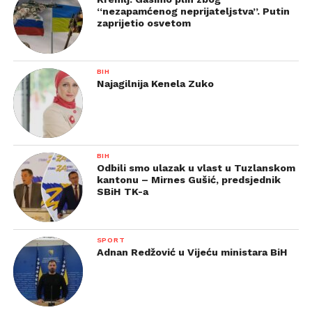
“nezapamćenog neprijateljstva”. Putin
zaprijetio osvetom
BIH
Najagilnija Kenela Zuko
BIH
Odbili smo ulazak u vlast u Tuzlanskom
kantonu – Mirnes Gušić, predsjednik
SBiH TK-a
SPORT
Adnan Redžović u Vijeću ministara BiH