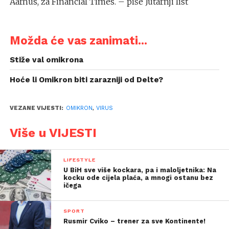
Aarhus, za Financial Times. – piše Jutarnji list
Možda će vas zanimati...
Stiže val omikrona
Hoće li Omikron biti zarazniji od Delte?
VEZANE VIJESTI:
OMIKRON
,
VIRUS
Više u VIJESTI
LIFESTYLE
U BiH sve više kockara, pa i maloljetnika: Na
kocku ode cijela plaća, a mnogi ostanu bez
ičega
SPORT
Rusmir Cviko – trener za sve Kontinente!