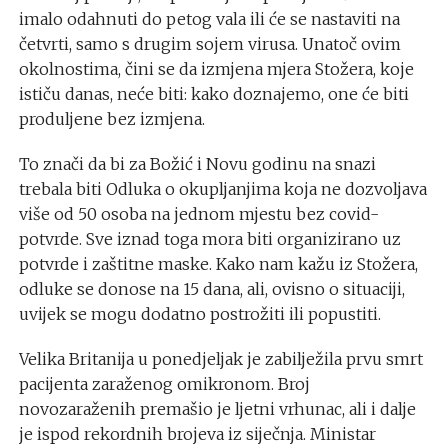
imalo odahnuti do petog vala ili će se nastaviti na
četvrti, samo s drugim sojem virusa. Unatoč ovim
okolnostima, čini se da izmjena mjera Stožera, koje
ističu danas, neće biti: kako doznajemo, one će biti
produljene bez izmjena.
To znači da bi za Božić i Novu godinu na snazi
trebala biti Odluka o okupljanjima koja ne dozvoljava
više od 50 osoba na jednom mjestu bez covid-
potvrde. Sve iznad toga mora biti organizirano uz
potvrde i zaštitne maske. Kako nam kažu iz Stožera,
odluke se donose na 15 dana, ali, ovisno o situaciji,
uvijek se mogu dodatno postrožiti ili popustiti.
Velika Britanija u ponedjeljak je zabilježila prvu smrt
pacijenta zaraženog omikronom. Broj
novozaraženih premašio je ljetni vrhunac, ali i dalje
je ispod rekordnih brojeva iz siječnja. Ministar