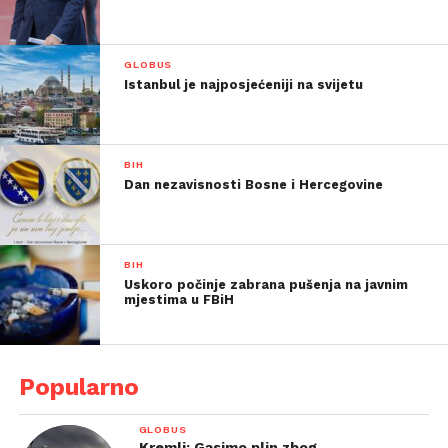
GLOBUS
Istanbul je najposjećeniji na svijetu
BIH
Dan nezavisnosti Bosne i Hercegovine
BIH
Uskoro počinje zabrana pušenja na javnim
mjestima u FBiH
Popularno
GLOBUS
Kremlj: Gasimo plin zbog