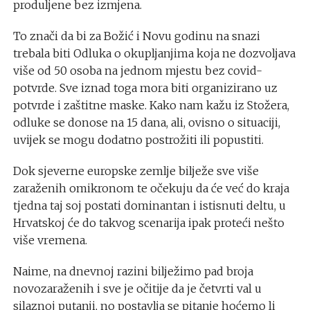
produljene bez izmjena.
To znači da bi za Božić i Novu godinu na snazi
trebala biti Odluka o okupljanjima koja ne dozvoljava
više od 50 osoba na jednom mjestu bez covid-
potvrde. Sve iznad toga mora biti organizirano uz
potvrde i zaštitne maske. Kako nam kažu iz Stožera,
odluke se donose na 15 dana, ali, ovisno o situaciji,
uvijek se mogu dodatno postrožiti ili popustiti.
Dok sjeverne europske zemlje bilježe sve više
zaraženih omikronom te očekuju da će već do kraja
tjedna taj soj postati dominantan i istisnuti deltu, u
Hrvatskoj će do takvog scenarija ipak proteći nešto
više vremena.
Naime, na dnevnoj razini bilježimo pad broja
novozaraženih i sve je očitije da je četvrti val u
silaznoj putanji, no postavlja se pitanje hoćemo li