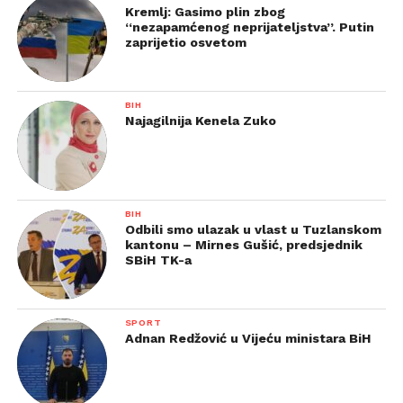
Kremlj: Gasimo plin zbog
“nezapamćenog neprijateljstva”. Putin
zaprijetio osvetom
BIH
Najagilnija Kenela Zuko
BIH
Odbili smo ulazak u vlast u Tuzlanskom
kantonu – Mirnes Gušić, predsjednik
SBiH TK-a
SPORT
Adnan Redžović u Vijeću ministara BiH