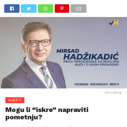
zenicablog
VIJESTI
Mogu li “iskre” napraviti
pometnju?