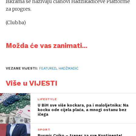
Iskrama se nazivaju članovi Hadžikadićeve Platforme
za progres.
(Club.ba)
Možda će vas zanimati...
VEZANE VIJESTI:
FEATURED
,
HADŽIKADIĆ
Više u VIJESTI
LIFESTYLE
U BiH sve više kockara, pa i maloljetnika: Na
kocku ode cijela plaća, a mnogi ostanu bez
ičega
SPORT
Rusmir Cviko – trener za sve Kontinente!