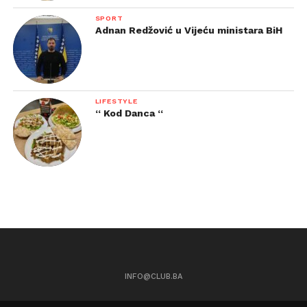
SPORT
Adnan Redžović u Vijeću ministara BiH
LIFESTYLE
“ Kod Danca “
INFO@CLUB.BA