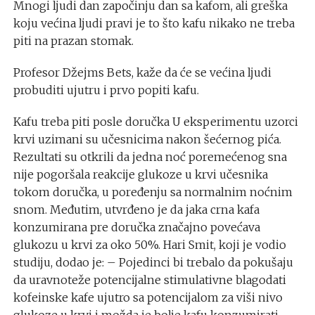
Mnogi ljudi dan započinju dan sa kafom, ali greška
koju većina ljudi pravi je to što kafu nikako ne treba
piti na prazan stomak.
Profesor Džejms Bets, kaže da će se većina ljudi
probuditi ujutru i prvo popiti kafu.
Kafu treba piti posle doručka U eksperimentu uzorci
krvi uzimani su učesnicima nakon šećernog pića.
Rezultati su otkrili da jedna noć poremećenog sna
nije pogoršala reakcije glukoze u krvi učesnika
tokom doručka, u poređenju sa normalnim noćnim
snom. Međutim, utvrđeno je da jaka crna kafa
konzumirana pre doručka značajno povećava
glukozu u krvi za oko 50%. Hari Smit, koji je vodio
studiju, dodao je: – Pojedinci bi trebalo da pokušaju
da uravnoteže potencijalne stimulativne blagodati
kofeinske kafe ujutro sa potencijalom za viši nivo