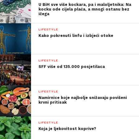
U BiH sve više kockara, pa i maloljetnika: Na
kocku ode cijela plaća, a mnogi ostanu bez
ičega
LIFESTYLE
Kako pokrenuti linfu i izbjeći otoke
LIFESTYLE
SFF više od 135.000 posjetilaca
LIFESTYLE
Namirnice koje najbolje snižavaju povišeni
krvni pritisak
LIFESTYLE
Koja je ljekovitost koprive?