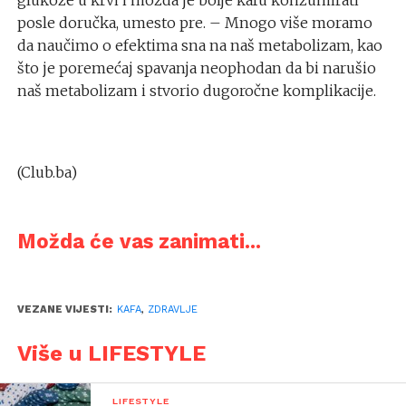
glukoze u krvi i možda je bolje kafu konzumirati
posle doručka, umesto pre. – Mnogo više moramo
da naučimo o efektima sna na naš metabolizam, kao
što je poremećaj spavanja neophodan da bi narušio
naš metabolizam i stvorio dugoročne komplikacije.
(Club.ba)
Možda će vas zanimati...
VEZANE VIJESTI:
KAFA
,
ZDRAVLJE
Više u LIFESTYLE
LIFESTYLE