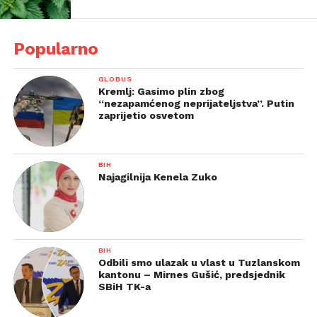
Popularno
GLOBUS
Kremlj: Gasimo plin zbog
“nezapamćenog neprijateljstva”. Putin
zaprijetio osvetom
BIH
Najagilnija Kenela Zuko
BIH
Odbili smo ulazak u vlast u Tuzlanskom
kantonu – Mirnes Gušić, predsjednik
SBiH TK-a