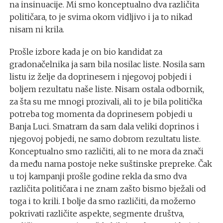
na insinuacije. Mi smo konceptualno dva različita
političara, to je svima okom vidljivo i ja to nikad
nisam ni krila.
Prošle izbore kada je on bio kandidat za
gradonačelnika ja sam bila nosilac liste. Nosila sam
listu iz želje da doprinesem i njegovoj pobjedi i
boljem rezultatu naše liste. Nisam ostala odbornik,
za šta su me mnogi prozivali, ali to je bila politička
potreba tog momenta da doprinesem pobjedi u
Banja Luci. Smatram da sam dala veliki doprinos i
njegovoj pobjedi, ne samo dobrom rezultatu liste.
Konceptualno smo različiti, ali to ne mora da znači
da među nama postoje neke suštinske prepreke. Čak
u toj kampanji prošle godine rekla da smo dva
različita političara i ne znam zašto bismo bježali od
toga i to krili. I bolje da smo različiti, da možemo
pokrivati različite aspekte, segmente društva,