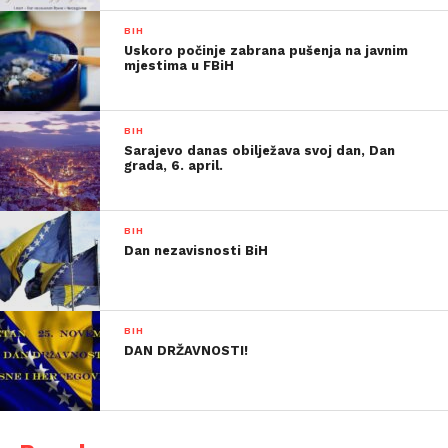
BIH
Uskoro počinje zabrana pušenja na javnim
mjestima u FBiH
BIH
Sarajevo danas obilježava svoj dan, Dan
grada, 6. april.
BIH
Dan nezavisnosti BiH
BIH
DAN DRŽAVNOSTI!