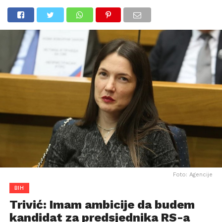
Foto: Agencije
BIH
Trivić: Imam ambicije da budem
kandidat za predsjednika RS-a