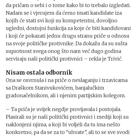
da pričam o sebi i o tome kako bi to trebalo izgledati.
Nadam se i vjerujem da ćemo imati kandidate iza
kojih će stati svi koji su kompetentni, dovoljno
ugledni, dostojni funkcija za koje će biti kandidovani
i koji će pokazati jednu drugu stranu priče u odnosu
na svoje političke protivnike. Da dokažu da su sušta
suprotnost svega onog što nam već dugo godina
serviraju naši politički protivnici – rekla je Trivić.
Nisam ostala odbornik
Ona se osvrnula i na priče o neslaganju i trzavicama
sa Draškom Stanivukovićem, banjalučkim
gradonačelnikom, ali i njenim partijskim kolegom.
– Ta priča je uvijek negdje provijavala i postojala.
Plasirali su je naši politički protivnici i mediji koji su
naklonjeni njima, a koji bi voljeli da tu ima nešto
konkretno, pa da se za to “uhvate”, ali to se sve svodi