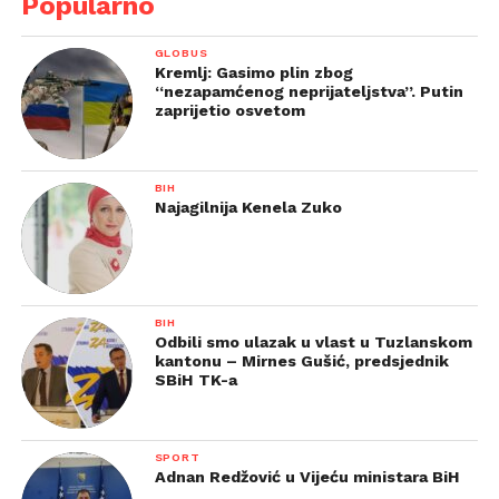
Popularno
GLOBUS
Kremlj: Gasimo plin zbog
“nezapamćenog neprijateljstva”. Putin
zaprijetio osvetom
BIH
Najagilnija Kenela Zuko
BIH
Odbili smo ulazak u vlast u Tuzlanskom
kantonu – Mirnes Gušić, predsjednik
SBiH TK-a
SPORT
Adnan Redžović u Vijeću ministara BiH