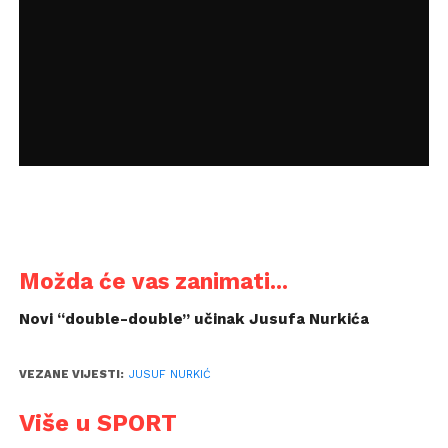
Možda će vas zanimati...
Novi “double-double” učinak Jusufa Nurkića
VEZANE VIJESTI:
JUSUF NURKIĆ
Više u SPORT