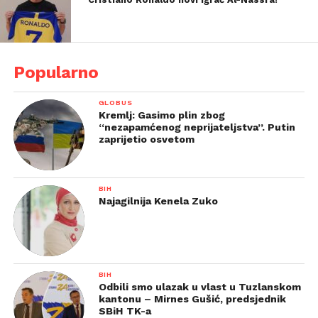
Popularno
GLOBUS
Kremlj: Gasimo plin zbog
“nezapamćenog neprijateljstva”. Putin
zaprijetio osvetom
BIH
Najagilnija Kenela Zuko
BIH
Odbili smo ulazak u vlast u Tuzlanskom
kantonu – Mirnes Gušić, predsjednik
SBiH TK-a