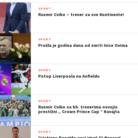
SPORT
Rusmir Cviko – trener za sve Kontinente!
SPORT
Prošla je godina dana od smrti Ivice Osima
SPORT
Potop Liverpoola na Anfieldu
SPORT
Rusmir Cviko sa bh. trenerima osvojio
prestižni ,, Crown Prince Cup ” Kuvajta
SPORT
Cristiano Ronaldo novi igrač Al-Nassra!