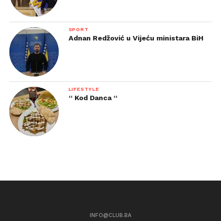
SPORT
Adnan Redžović u Vijeću ministara BiH
LIFESTYLE
“ Kod Danca “
INFO@CLUB.BA