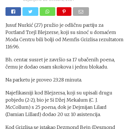
Jusuf Nurkić (27) pružio je odličnu partiju za
Portland Trejl Blejzerse, koji su sinoć u domaćem
Moda Centru bili bolji od Memfis Grizlisa rezultatom
116:96.
Bh. centar susret je završio sa 17 ubačenih poena,
čemu je dodao osam skokova i jednu blokadu.
Na parketu je proveo 23:28 minuta.
Najefikasniji kod Blejzersa, koji su upisali drugu
pobjedu (2-2), bio je Si Džej Mekalum (C. J.
McCollum) s 25 poena, dok je Dejmijan Lilard
(Damian Lillard) dodao 20 uz 10 asistencija.
Kod Grizlisa se istakao Dezmond Bejn (Desmond