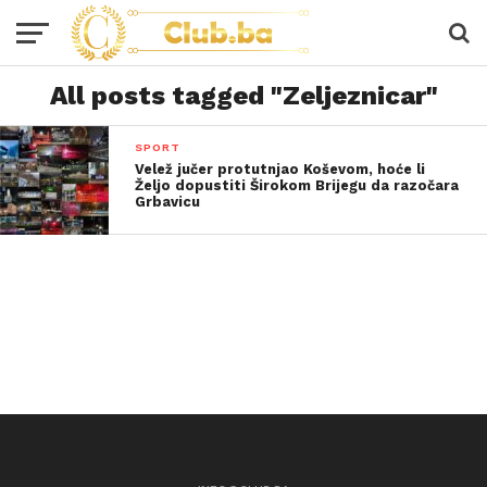
All posts tagged "Zeljeznicar"
SPORT
Velež jučer protutnjao Koševom, hoće li
Željo dopustiti Širokom Brijegu da razočara
Grbavicu