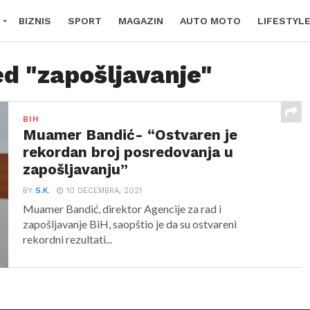
BIZNIS
SPORT
MAGAZIN
AUTO MOTO
LIFESTYL
ed "zapošljavanje"
BIH
Muamer Bandić- “Ostvaren je
rekordan broj posredovanja u
zapošljavanju”
BY
S.K.
10 DECEMBRA, 2021
Muamer Bandić, direktor Agencije za rad i
zapošljavanje BiH, saopštio je da su ostvareni
rekordni rezultati...