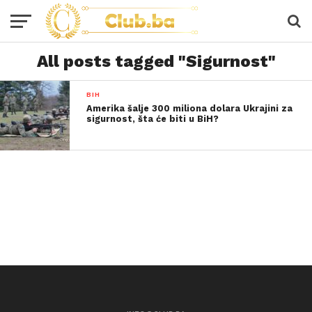
All posts tagged "Sigurnost"
BIH
Amerika šalje 300 miliona dolara Ukrajini za
sigurnost, šta će biti u BiH?