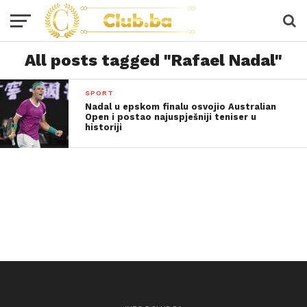
All posts tagged "Rafael Nadal"
SPORT
Nadal u epskom finalu osvojio Australian
Open i postao najuspješniji teniser u
historiji