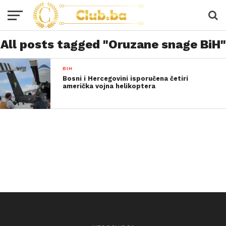
All posts tagged "Oruzane snage BiH"
BIH
Bosni i Hercegovini isporučena četiri
američka vojna helikoptera