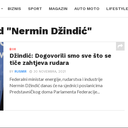
BIZNIS
SPORT
MAGAZIN
AUTO MOTO
LIFESTYL
d "Nermin Džindić"
BIH
Džindić: Dogovorili smo sve što se
tiče zahtjeva rudara
BY
RUSMIR
30 NOVEMBRA, 2021
Federalni ministar energije, rudarstva i industrije
Nermin Džindić danas će na sjednici poslanicima
Predstavničkog doma Parlamenta Federacije...