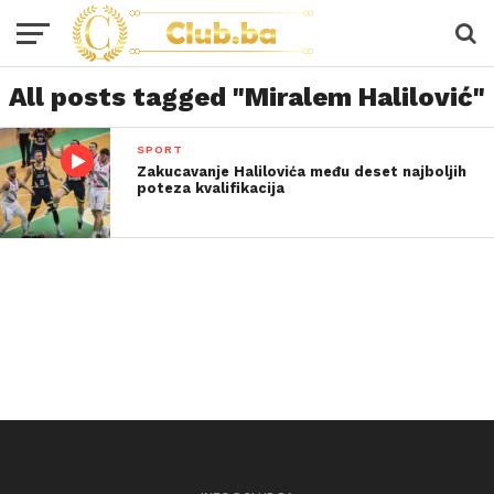
All posts tagged "Miralem Halilović"
SPORT
Zakucavanje Halilovića među deset najboljih
poteza kvalifikacija