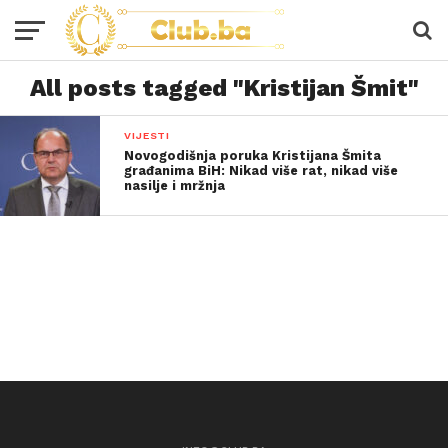
All posts tagged "Kristijan Šmit"
VIJESTI
Novogodišnja poruka Kristijana Šmita
građanima BiH: Nikad više rat, nikad više
nasilje i mržnja