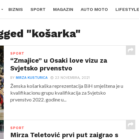
BIZNIS
SPORT
MAGAZIN
AUTO MOTO
LIFESTYL
agged "košarka"
SPORT
“Zmajice” u Osaki love vizu za
Svjetsko prvenstvo
BY
MIRZA KUSTURICA
23 NOVEMBRA, 2021
Ženska košarkaška reprezentacija BiH smještena je u
kvalifikacionu grupu kvalifikacija za Svjetsko
prvenstvo 2022. godine u...
SPORT
Mirza Teletović prvi put zaigrao s