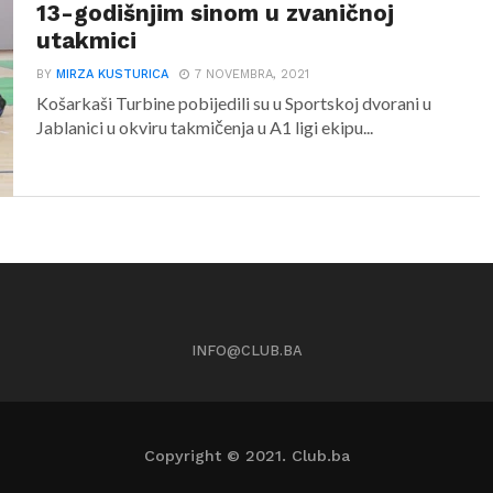
13-godišnjim sinom u zvaničnoj
utakmici
BY
MIRZA KUSTURICA
7 NOVEMBRA, 2021
Košarkaši Turbine pobijedili su u Sportskoj dvorani u
Jablanici u okviru takmičenja u A1 ligi ekipu...
INFO@CLUB.BA
Copyright © 2021. Club.ba