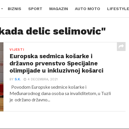
BIZNIS
SPORT
MAGAZIN
AUTO MOTO
LIFESTYL
kada delic selimovic"
VIJESTI
Europska sedmica košarke i
državno prvenstvo Specijalne
olimpijade u inkluzivnoj košarci
BY
S.K.
4 DECEMBRA, 2021
Povodom Europske sedmice košarke i
Međunarodnog dana osoba sa invaliditetom, u Tuzli
je održano državno...