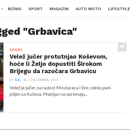
BIZNIS
SPORT
MAGAZIN
AUTO MOTO
LIFESTYL
gged "Grbavica"
SPORT
Velež jučer protutnjao Koševom,
hoće li Željo dopustiti Širokom
Brijegu da razočara Grbavicu
BY
S.K.
5 DECEMBRA, 2021
Velež je jučer, na radost Mostaraca i šire, odnio puni
plijen sa Koševa. Manijaci se spremaju...