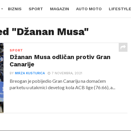
BIZNIS
SPORT
MAGAZIN
AUTO MOTO
LIFESTYL
ged "Džanan Musa"
SPORT
Džanan Musa odličan protiv Gran
Canarije
BY
MIRZA KUSTURICA
7 NOVEMBRA, 2021
Breogan je pobijedio Gran Canariju na domaćem
parketu u utakmici devetog kola ACB lige (76:66), a...