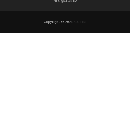
INFO@CLUB.BA
Copyright © 2021. Club.ba