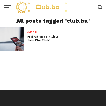
All posts tagged "club.ba"
VIJESTI
Pridružite se klubu!
Join The Club!